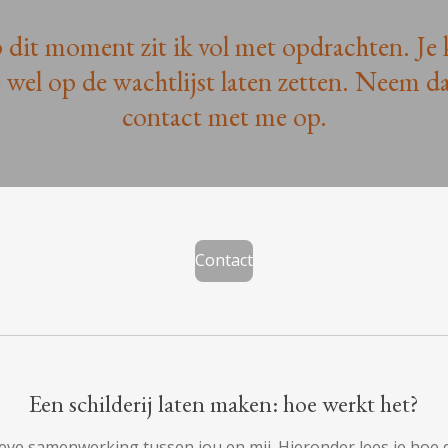
 dit moment zit ik vol met opdrachten. Je 
e wel op de wachtlijst laten zetten. Neem d
contact met me op.
Contact
Een schilderij laten maken: hoe werkt het?
tieve samenwerking tussen jou en mij. Hieronder lees je hoe d