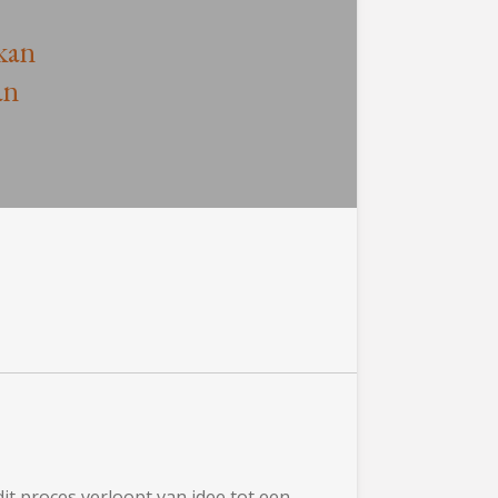
kan
an
it proces verloopt van idee tot een