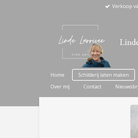
Verkoop v
Ga
direct
naar
de
hoofdinhoud
Linde
Home
Schilderij laten maken
Over mij
Contact
Nieuwsbr