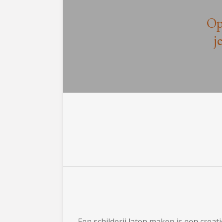
Op
j
Een schilderij laten maken is een crea