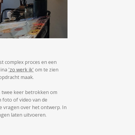
st complex proces en een
gina
'zo werk ik'
om te zien
n opdracht maak.
'n twee keer betrokken om
 foto of video van de
 je vragen over het ontwerp. In
ngen laten uitvoeren.